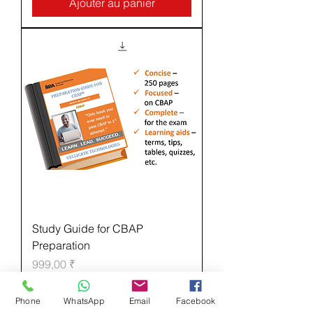
Ajouter au panier
Study Guide for CBAP
Preparation
Prix
999,00 ₹
Hors TVA
Phone
WhatsApp
Email
Facebook
Ajouter au panier