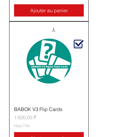
Ajouter au panier
BABOK V3 Flip Cards
Prix
1 500,00 ₹
Hors TVA